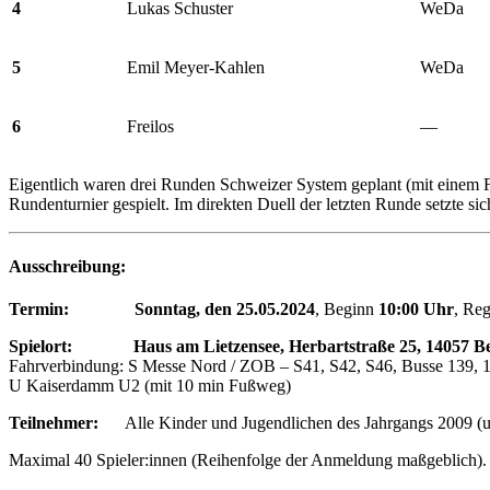
4
Lukas Schuster
WeDa
5
Emil Meyer-Kahlen
WeDa
6
Freilos
—
Eigentlich waren drei Runden Schweizer System geplant (mit einem Fr
Rundenturnier gespielt. Im direkten Duell der letzten Runde setzte si
Ausschreibung:
Termin:
Sonntag, den 25.05.2024
, Beginn
10:00 Uhr
, Reg
Spielort: Haus am Lietzensee, Herbartstraße 25, 14057 Be
Fahrverbindung: S Messe Nord / ZOB – S41, S42, S46, Busse 139, 
U Kaiserdamm U2 (mit 10 min Fußweg)
Teilnehmer:
Alle Kinder und Jugendlichen des Jahrgangs 2009 (u16
Maximal 40 Spieler:innen (Reihenfolge der Anmeldung maßgeblich).