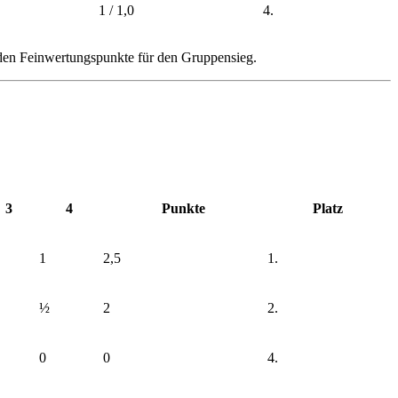
1 / 1,0
4.
den Feinwertungspunkte für den Gruppensieg.
3
4
Punkte
Platz
1
2,5
1.
½
2
2.
0
0
4.