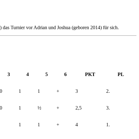
 das Turnier vor Adrian und Joshua (geboren 2014) für sich.
3
4
5
6
PKT
PL
0
1
1
+
3
2.
0
1
½
+
2,5
3.
1
1
+
4
1.