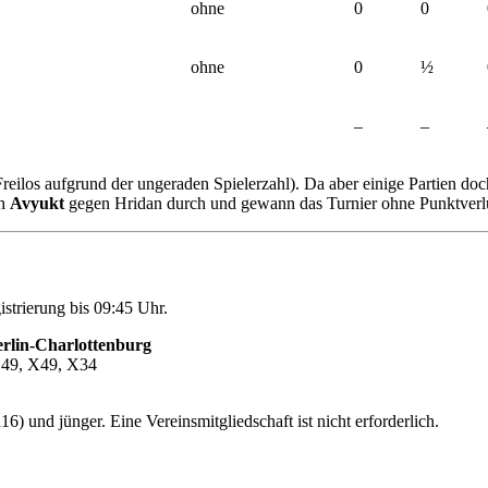
ohne
0
0
ohne
0
½
–
–
eilos aufgrund der ungeraden Spielerzahl). Da aber einige Partien doc
ch
Avyukt
gegen Hridan durch und gewann das Turnier ohne Punktverlu
istrierung bis 09:45 Uhr.
rlin-Charlottenburg
149, X49, X34
) und jünger. Eine Vereinsmitgliedschaft ist nicht erforderlich.