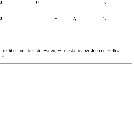
0
0
+
1
5.
0
1
+
2,5
4.
–
–
–
h recht schnell beendet waren, wurde dann aber doch ein volles
st.