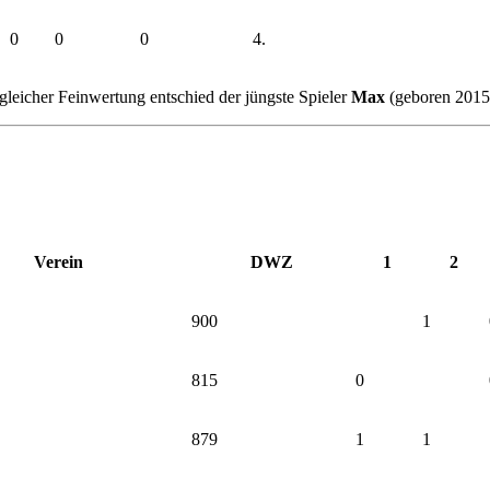
0
0
0
4.
ei gleicher Feinwertung entschied der jüngste Spieler
Max
(geboren 2015)
Verein
DWZ
1
2
900
1
815
0
879
1
1