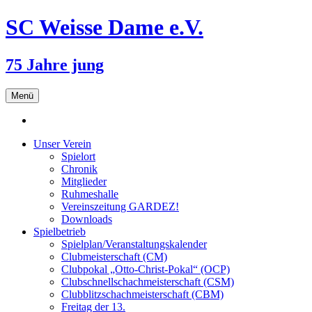
SC Weisse Dame e.V.
75 Jahre jung
Zum
Menü
Inhalt
springen
Unser Verein
Spielort
Chronik
Mitglieder
Ruhmeshalle
Vereinszeitung GARDEZ!
Downloads
Spielbetrieb
Spielplan/Veranstaltungskalender
Clubmeisterschaft (CM)
Clubpokal „Otto-Christ-Pokal“ (OCP)
Clubschnellschachmeisterschaft (CSM)
Clubblitzschachmeisterschaft (CBM)
Freitag der 13.