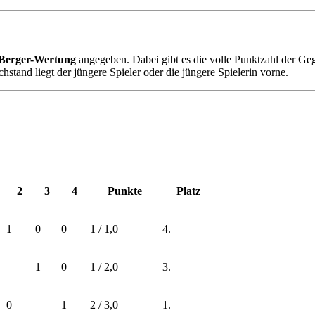
Berger-Wertung
angegeben. Dabei gibt es die volle Punktzahl der Ge
stand liegt der jüngere Spieler oder die jüngere Spielerin vorne.
2
3
4
Punkte
Platz
1
0
0
1 / 1,0
4.
1
0
1 / 2,0
3.
0
1
2 / 3,0
1.