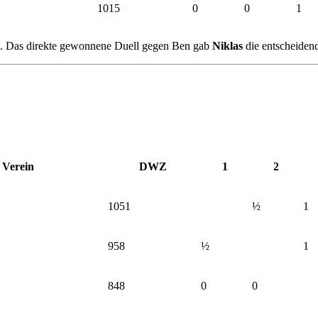
1015
0
0
1
pe. Das direkte gewonnene Duell gegen Ben gab
Niklas
die entscheiden
Verein
DWZ
1
2
1051
½
1
958
½
1
848
0
0