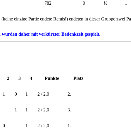
782
0
½
1
keine einzige Partie endete Remis!) endeten in dieser Gruppe zwei P
wurden daher mit verkürzter Bedenkzeit gespielt.
2
3
4
Punkte
Platz
1
0
1
2 / 2,0
2.
1
1
2 / 2,0
3.
0
1
2 / 2,0
1.