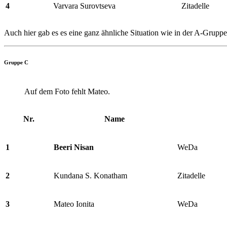
4
Varvara Surovtseva
Zitadelle
Auch hier gab es es eine ganz ähnliche Situation wie in der A-Grup
Gruppe C
Auf dem Foto fehlt Mateo.
Nr.
Name
1
Beeri Nisan
WeDa
2
Kundana S. Konatham
Zitadelle
3
Mateo Ionita
WeDa