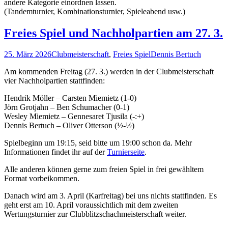
andere Kategorie einordnen lassen.
(Tandemturnier, Kombinationsturnier, Spieleabend usw.)
Freies Spiel und Nachholpartien am 27. 3.
25. März 2026
Clubmeisterschaft
,
Freies Spiel
Dennis Bertuch
Am kommenden Freitag (27. 3.) werden in der Clubmeisterschaft
vier Nachholpartien stattfinden:
Hendrik Möller – Carsten Miemietz (1-0)
Jörn Grotjahn – Ben Schumacher (0-1)
Wesley Miemietz – Gennesaret Tjusila (-:+)
Dennis Bertuch – Oliver Otterson (½-½)
Spielbeginn um 19:15, seid bitte um 19:00 schon da. Mehr
Informationen findet ihr auf der
Turnierseite
.
Alle anderen können gerne zum freien Spiel in frei gewähltem
Format vorbeikommen.
Danach wird am 3. April (Karfreitag) bei uns nichts stattfinden. Es
geht erst am 10. April voraussichtlich mit dem zweiten
Wertungsturnier zur Clubblitzschachmeisterschaft weiter.