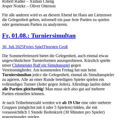
Robert Radke – Xiutian Cheng
Jesper Notzke – Oliver Otterson
Für alle anderen wird es an diesem Abend im Haus am Lietzensee
die Gelegenheit geben, informell ein paar freie Partien zu spielen
oder gemeinsam Partien zu analysieren.
Fr, 01.08.: Turniersimultan
30. Juli 2025
Freies Spiel
Thorsten Groß
Die Sommerferienzeit bietet die Gelegenheit, auch einmal etwas
ungewöhnlichere Turnierformen auszuprobieren. Kürzlich spielte
unser
Clubmeister Ralf ein Simultanspiel
gegen
Vereinsmitglieder. Am kommenden Freitag hat nun beim
Turniersimultan
jede:r die Gelegenheit, einmal als Simultanspieler
zu agieren. Alle an einer Runde beteiligten Spieler spielen ein
vollrundiges Turnier (Jeder gegen Jeden). Allerdings laufen dabei
alle Partien gleichzeitig
! Man muss sich also gut auf mehrere
Partien einstellen können.
Je nach Teilnehmerzahl werden wir
ab 19 Uhr
eine oder mehrere
Gruppen (möglichst mit 4 oder 5 Spielern) bilden, die mit
voraussichtlich 1 Stunde Bedenkzeit (30 Minuten pro Spieler)
gegeneinander spielen.