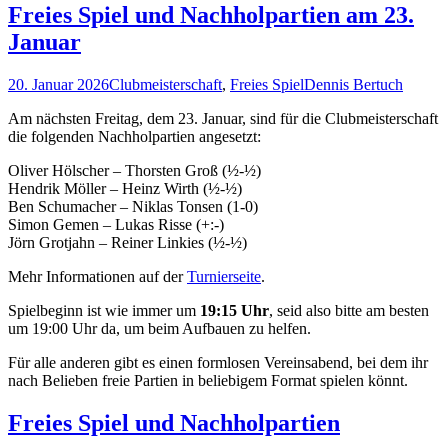
Freies Spiel und Nachholpartien am 23.
Januar
20. Januar 2026
Clubmeisterschaft
,
Freies Spiel
Dennis Bertuch
Am nächsten Freitag, dem 23. Januar, sind für die Clubmeisterschaft
die folgenden Nachholpartien angesetzt:
Oliver Hölscher – Thorsten Groß (½-½)
Hendrik Möller – Heinz Wirth (½-½)
Ben Schumacher – Niklas Tonsen (1-0)
Simon Gemen – Lukas Risse (+:-)
Jörn Grotjahn – Reiner Linkies (½-½)
Mehr Informationen auf der
Turnierseite
.
Spielbeginn ist wie immer um
19:15 Uhr
, seid also bitte am besten
um 19:00 Uhr da, um beim Aufbauen zu helfen.
Für alle anderen gibt es einen formlosen Vereinsabend, bei dem ihr
nach Belieben freie Partien in beliebigem Format spielen könnt.
Freies Spiel und Nachholpartien