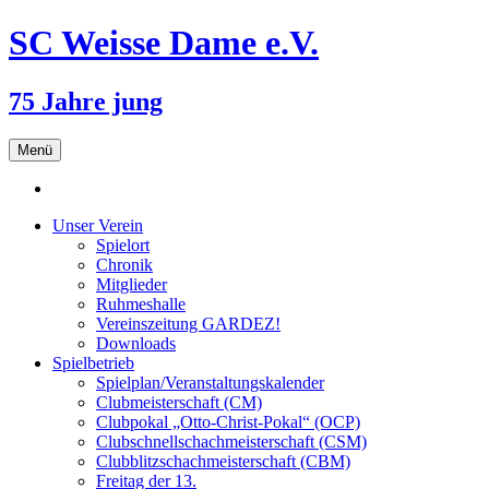
SC Weisse Dame e.V.
75 Jahre jung
Zum
Menü
Inhalt
springen
Unser Verein
Spielort
Chronik
Mitglieder
Ruhmeshalle
Vereinszeitung GARDEZ!
Downloads
Spielbetrieb
Spielplan/Veranstaltungskalender
Clubmeisterschaft (CM)
Clubpokal „Otto-Christ-Pokal“ (OCP)
Clubschnellschachmeisterschaft (CSM)
Clubblitzschachmeisterschaft (CBM)
Freitag der 13.