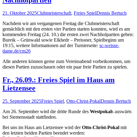
Nachholpartien
21. Oktober 2025
Clubmeisterschaft
,
Freies Spiel
Dennis Bertuch
Nachdem wir am vergangenen Freitag die Clubmeisterschaft
gemächlich mit den ersten vier Partien starten konnten, wird es am
kommenden Freitag (24. 10.) die ersten zwei Nachholpartien geben:
Bureik – Grünwald sowie Elkhedr – Preissner, Spielbeginn um
19:15, weitere Informationen auf der Turnierseite:
sc-weisse-
dame.de/cm26
Alle anderen können gerne zum Vereinsabend vorbeikommen, um
diesen Partien zuzuschauen oder ein paar freie Partien zu spielen.
Fr., 26.09.: Freies Spiel im Haus am
Lietzensee
25. September 2025
Freies Spiel
,
Otto-Christ-Pokal
Dennis Bertuch
Am 26. September wird die dritte Runde des
Westpokal
s auswärts
bei Siemensstadt stattfinden.
Bei uns im Haus am Lietzensee wird der
Otto-Christ-Pokal
mit
den letzten beiden Partien beendet werden: