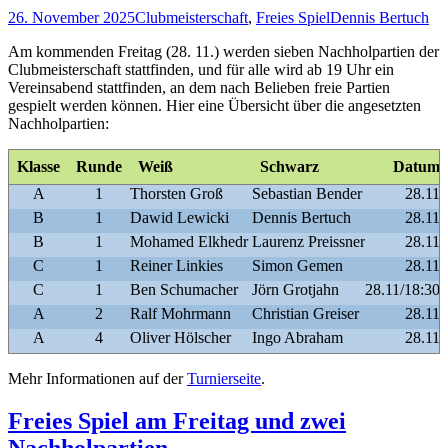
26. November 2025
Clubmeisterschaft
,
Freies Spiel
Dennis Bertuch
Am kommenden Freitag (28. 11.) werden sieben Nachholpartien der
Clubmeisterschaft stattfinden, und für alle wird ab 19 Uhr ein
Vereinsabend stattfinden, an dem nach Belieben freie Partien
gespielt werden können. Hier eine Übersicht über die angesetzten
Nachholpartien:
Klasse
Runde
Weiß
Schwarz
Datum
A
1
Thorsten Groß
Sebastian Bender
28.11
B
1
Dawid Lewicki
Dennis Bertuch
28.11
B
1
Mohamed Elkhedr
Laurenz Preissner
28.11
C
1
Reiner Linkies
Simon Gemen
28.11
C
1
Ben Schumacher
Jörn Grotjahn
28.11/18:30
A
2
Ralf Mohrmann
Christian Greiser
28.11
A
4
Oliver Hölscher
Ingo Abraham
28.11
Mehr Informationen auf der
Turnierseite
.
Freies Spiel am Freitag und zwei