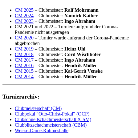
CM 2025
– Clubmeister:
Ralf Mohrmann
CM 2024
– Clubmeister:
Yannick Kather
CM 2023
– Clubmeiste
r:
Ingo Abraham
CM 2021 und 2022 – Turniere aufgrund der Corona-
Pandemie nicht ausgetragen
CM 2020
– Turnier wurde aufgrund der Corona-Pandemie
abgebrochen
CM 2019
– Clubmeister
:
Heinz Uhl
CM 2018
– Clubmei
ster:
Cord Wischhöfer
CM 2017
– Clubm
eister:
Ingo Abraham
CM 2016
– Clubm
eister:
Hendrik Möller
CM 2015
– Clubmeist
er:
Kai-Gerrit Venske
CM 2014
– Clubmei
ster:
Hendrik Möller
Turnierarchiv:
Clubmeisterschaft (CM)
Clubpokal "Otto-Christ-Pokal" (OCP)
Clubschnellschachmeisterschaft (CSM)
Clubblitzschachmeisterschaft (CBM)
Weisse-Dame-Ruhmeshalle