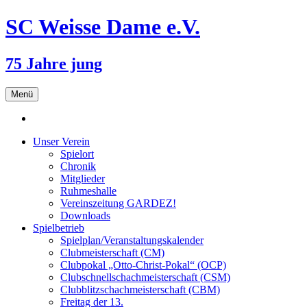
SC Weisse Dame e.V.
75 Jahre jung
Zum
Menü
Inhalt
springen
Unser Verein
Spielort
Chronik
Mitglieder
Ruhmeshalle
Vereinszeitung GARDEZ!
Downloads
Spielbetrieb
Spielplan/Veranstaltungskalender
Clubmeisterschaft (CM)
Clubpokal „Otto-Christ-Pokal“ (OCP)
Clubschnellschachmeisterschaft (CSM)
Clubblitzschachmeisterschaft (CBM)
Freitag der 13.