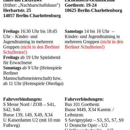
(früher: „Nachbarschaftshaus“)
Goethestr. 19-24
Herbartstr. 25
10625 Berlin-Charlottenburg
14057 Berlin-Charlottenburg
Freitags
16:30 Uhr bis 18:45
Samstags
14 bis 16 Uhr –
Uhr – Kinder- und
Kinder- und Jugendtraining in
Jugendtraining in mehreren
mehreren Gruppen
(nicht in den
Gruppen
(nicht in den Berliner
Berliner Schulferien!)
Schulferien!)
Freitags
ab 19 Uhr Spielabend
für Erwachsene
Sonntags
ab 9 Uhr (Heimspiele
Berliner
Mannschaftsmeisterschaft) bzw.
ab 11 Uhr (Heimspiele Oberliga)
Fahrverbindungen:
Fahrverbindungen:
S Messe Nord / ZOB – S41,
Bus 101 Goethestr.
S42, S46
Busse M49, X34 Kantstr. /
Busse 139, 149, X49, X34
Leibnizstr.
U Kaiserdamm U2 (mit 10 min
S Savignyplatz – S3, S5, S7, S9
Fußweg)
U Deutsche Oper – U2