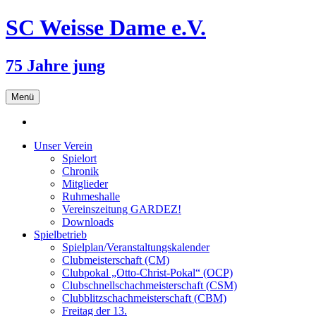
SC Weisse Dame e.V.
75 Jahre jung
Zum
Menü
Inhalt
springen
Unser Verein
Spielort
Chronik
Mitglieder
Ruhmeshalle
Vereinszeitung GARDEZ!
Downloads
Spielbetrieb
Spielplan/Veranstaltungskalender
Clubmeisterschaft (CM)
Clubpokal „Otto-Christ-Pokal“ (OCP)
Clubschnellschachmeisterschaft (CSM)
Clubblitzschachmeisterschaft (CBM)
Freitag der 13.