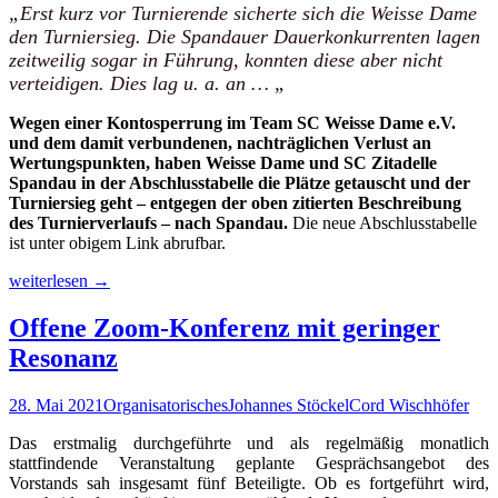
„Erst kurz vor Turnierende sicherte sich die Weisse Dame
den Turniersieg. Die Spandauer Dauerkonkurrenten lagen
zeitweilig sogar in Führung, konnten diese aber nicht
verteidigen. Dies lag u. a. an … „
Wegen einer Kontosperrung im Team SC Weisse Dame e.V.
und dem damit verbundenen, nachträglichen Verlust an
Wertungspunkten, haben Weisse Dame und SC Zitadelle
Spandau in der Abschlusstabelle die Plätze getauscht und der
Turniersieg geht – entgegen der oben zitierten Beschreibung
des Turnierverlaufs – nach Spandau.
Die neue Abschlusstabelle
ist unter obigem Link abrufbar.
Westpokal
weiterlesen
→
2021
(3)
Offene Zoom-Konferenz mit geringer
aka
Resonanz
6.
pandemischer
Westpokal:
28. Mai 2021
Organisatorisches
Johannes Stöckel
Cord Wischhöfer
Korrektur
!!!
Das erstmalig durchgeführte und als regelmäßig monatlich
stattfindende Veranstaltung geplante Gesprächsangebot des
Vorstands sah insgesamt fünf Beteiligte. Ob es fortgeführt wird,