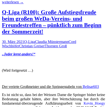
Karfreitag:
weiterlesen
→
Ein
Besuch
Q-Liga (R100): Große Aufstiegsfreude
in
beim großen WeDa-Vereins- und
München
bei
Freundestreffen – pünktlich zum Beginn
Dr.
der Sommerzeit!
Siegbert
Tarrasch
30. März 2021
Q-Liga
Claudia Münstermann
Cord
Wischhöfer
Christian Greiser
Thorsten Groß
„Jeder lernt anders!“
(Wird fortgesetzt …)
Der verirrte Großmeister und die Springergabeln von
Belisar603
Es ist nicht so, dass bei der Weissen Dame die Springer bisher keine
Bedeutung gehabt hätten, aber ihre Wertschätzung hat durch die
fundamental-überzeugende Aufklärungsarbeit von
Kevin_Hoegy