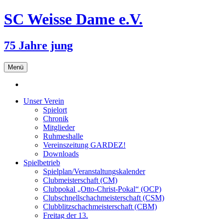
SC Weisse Dame e.V.
75 Jahre jung
Zum
Menü
Inhalt
springen
Unser Verein
Spielort
Chronik
Mitglieder
Ruhmeshalle
Vereinszeitung GARDEZ!
Downloads
Spielbetrieb
Spielplan/Veranstaltungskalender
Clubmeisterschaft (CM)
Clubpokal „Otto-Christ-Pokal“ (OCP)
Clubschnellschachmeisterschaft (CSM)
Clubblitzschachmeisterschaft (CBM)
Freitag der 13.