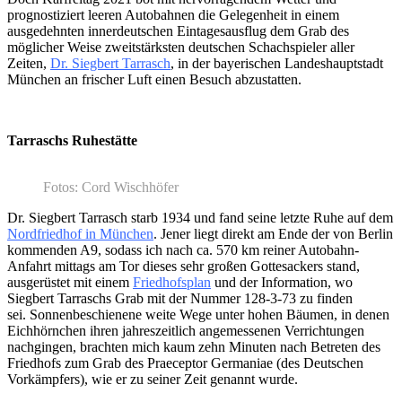
prognostiziert leeren Autobahnen die Gelegenheit in einem
ausgedehnten innerdeutschen Eintagesausflug dem Grab des
möglicher Weise zweitstärksten deutschen Schachspieler aller
Zeiten,
Dr. Siegbert Tarrasch
, in der bayerischen Landeshauptstadt
München an frischer Luft einen Besuch abzustatten.
Tarraschs Ruhestätte
Fotos: Cord Wischhöfer
Dr. Siegbert Tarrasch starb 1934 und fand seine letzte Ruhe auf dem
Nordfriedhof in München
. Jener liegt direkt am Ende der von Berlin
kommenden A9, sodass ich nach ca. 570 km reiner Autobahn-
Anfahrt mittags am Tor dieses sehr großen Gottesackers stand,
ausgerüstet mit einem
Friedhofsplan
und der Information, wo
Siegbert Tarraschs Grab mit der Nummer 128-3-73 zu finden
sei. Sonnenbeschienene weite Wege unter hohen Bäumen, in denen
Eichhörnchen ihren jahreszeitlich angemessenen Verrichtungen
nachgingen, brachten mich kaum zehn Minuten nach Betreten des
Friedhofs zum Grab des Praeceptor Germaniae (des Deutschen
Vorkämpfers), wie er zu seiner Zeit genannt wurde.