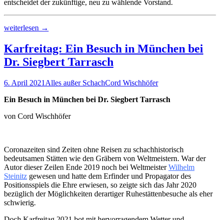
entscheidet der zukünftige, neu zu wählende Vorstand.
Offene
weiterlesen
→
Zoom-
Konferenz
Karfreitag: Ein Besuch in München bei
mit
Dr. Siegbert Tarrasch
geringer
Resonanz
6. April 2021
Alles außer Schach
Cord Wischhöfer
Ein Besuch in München bei Dr. Siegbert Tarrasch
von Cord Wischhöfer
Coronazeiten sind Zeiten ohne Reisen zu schachhistorisch
bedeutsamen Stätten wie den Gräbern von Weltmeistern. War der
Autor dieser Zeilen Ende 2019 noch bei Weltmeister
Wilhelm
Steinitz
gewesen und hatte dem Erfinder und Propagator des
Positionsspiels die Ehre erwiesen, so zeigte sich das Jahr 2020
bezüglich der Möglichkeiten derartiger Ruhestättenbesuche als eher
schwierig.
Doch Karfreitag 2021 bot mit hervorragendem Wetter und