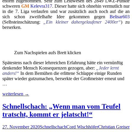
enorm zugenommen. Sehr zum Leidwesen des 2849 LWZ-Punkte
schweren
GM
Kelevra317
. Dieser hatte sich ohnehin vermutlich nur
in die 7. Liga verlaufen und war zusätzlich auch noch auf die an
sich schon zweifelhafte Idee gekommen gegen
Belisar603
(Selbsteinschätzung:
„Ein kleiner dahergelaufener 2400er“
) zu
berserken.
Zum Nachspielen aufs Brett klicken
Spätestens nach dieser lehrreichen Erfahrung hätte ein vernünftig
denkender Mensch Konsequenzen gezogen, aber:
„Jeder lernt
anders!“
In dem Bemühen die erlittene Schlappe einige Runden
später wieder gutzumachen, berserkte der Großmeister erneut und
…
Q-
weiterlesen
→
Liga
(R100):
Schnellschach: „Wenn man vom Teufel
Große
tratscht, kommt er jelatscht!“
Aufstiegsfreude
beim
großen
27. November 2020
Schnellschach
Cord Wischhöfer
Christian Greiser
WeDa-