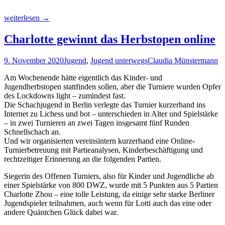
Weihnachtsfeier
weiterlesen
→
der
Jugend
Charlotte gewinnt das Herbstopen online
2020
–
9. November 2020
Jugend
,
Jugend unterwegs
Claudia Münstermann
online
Am Wochenende hätte eigentlich das Kinder- und
Jugendherbstopen stattfinden sollen, aber die Turniere wurden Opfer
des Lockdowns light – zumindest fast.
Die Schachjugend in Berlin verlegte das Turnier kurzerhand ins
Internet zu Lichess und bot – unterschieden in Alter und Spielstärke
– in zwei Turnieren an zwei Tagen insgesamt fünf Runden
Schnellschach an.
Und wir organisierten vereinsintern kurzerhand eine Online-
Turnierbetreuung mit Partieanalysen, Kinderbeschäftigung und
rechtzeitiger Erinnerung an die folgenden Partien.
Siegerin des Offenen Turniers, also für Kinder und Jugendliche ab
einer Spielstärke von 800 DWZ, wurde mit 5 Punkten aus 5 Partien
Charlotte Zhou – eine tolle Leistung, da einige sehr starke Berliner
Jugendspieler teilnahmen, auch wenn für Lotti auch das eine oder
andere Quäntchen Glück dabei war.