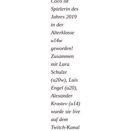
Coco ist
–
pünktlich
Spielerin des
zum
Jahres 2019
Beginn
der
in der
Sommerzeit!
Alterklasse
u14w
geworden!
Zusammen
mit Lara
Schulze
(u20w), Luis
Engel (u20),
Alexander
Krastev (u14)
wurde sie live
auf dem
Twitch-Kanal