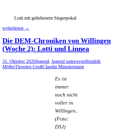
Lotti mit geliehenem Siegerpokal
Charlotte
weiterlesen
→
gewinnt
das
Die DEM-Chroniken von Willingen
Herbstopen
(Woche 2): Lotti und Linnea
online
31. Oktober 2020
Jugend
,
Jugend unterwegs
Hendrik
Möller
Thorsten Groß
Claudia Münstermann
Es ist
immer
noch nicht
voller in
Willingen..
(Foto:
DSJ)