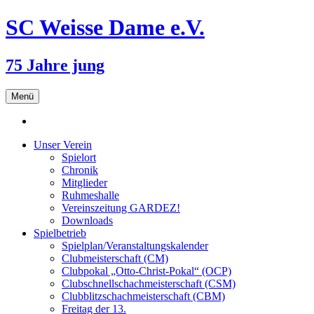
SC Weisse Dame e.V.
75 Jahre jung
Zum
Menü
Inhalt
springen
Unser Verein
Spielort
Chronik
Mitglieder
Ruhmeshalle
Vereinszeitung GARDEZ!
Downloads
Spielbetrieb
Spielplan/Veranstaltungskalender
Clubmeisterschaft (CM)
Clubpokal „Otto-Christ-Pokal“ (OCP)
Clubschnellschachmeisterschaft (CSM)
Clubblitzschachmeisterschaft (CBM)
Freitag der 13.