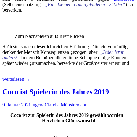
(Selbsteinschätzung:
„Ein kleiner dahergelaufener 2400er“
) zu
berserken.
Zum Nachspielen aufs Brett klicken
Spätestens nach dieser lehrreichen Erfahrung hätte ein vernünftig
denkender Mensch Konsequenzen gezogen, aber:
„Jeder lernt
anders!“
In dem Bemühen die erlittene Schlappe einige Runden
später wieder gutzumachen, berserkte der Großmeister erneut und
…
Q-
weiterlesen
→
Liga
(R100):
Coco ist Spielerin des Jahres 2019
Große
Aufstiegsfreude
9. Januar 2021
Jugend
Claudia Münstermann
beim
großen
Coco ist zur Spielerin des Jahres 2019 gewählt worden –
WeDa-
Herzlichen Glückwunsch!
Vereins-
und
Freundestreffen