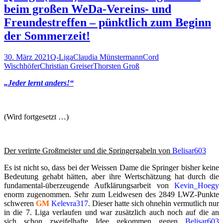
beim großen WeDa-Vereins- und
Freundestreffen – pünktlich zum Beginn
der Sommerzeit!
30. März 2021
Q-Liga
Claudia Münstermann
Cord
Wischhöfer
Christian Greiser
Thorsten Groß
„Jeder lernt anders!“
(Wird fortgesetzt …)
Der verirrte Großmeister und die Springergabeln von
Belisar603
Es ist nicht so, dass bei der Weissen Dame die Springer bisher keine
Bedeutung gehabt hätten, aber ihre Wertschätzung hat durch die
fundamental-überzeugende Aufklärungsarbeit von
Kevin_Hoegy
enorm zugenommen. Sehr zum Leidwesen des 2849 LWZ-Punkte
schweren
GM
Kelevra317
. Dieser hatte sich ohnehin vermutlich nur
in die 7. Liga verlaufen und war zusätzlich auch noch auf die an
sich schon zweifelhafte Idee gekommen gegen
Belisar603