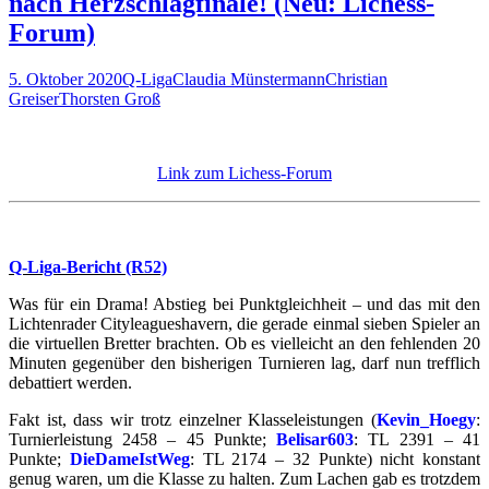
nach Herzschlagfinale! (Neu: Lichess-
Willingen
(Woche
Forum)
2):
Lotti
5. Oktober 2020
Q-Liga
Claudia Münstermann
Christian
und
Greiser
Thorsten Groß
Linnea
Link zum Lichess-Forum
Q-Liga-Bericht (R52)
Was für ein Drama! Abstieg bei Punktgleichheit – und das mit den
Lichtenrader Cityleagueshavern, die gerade einmal sieben Spieler an
die virtuellen Bretter brachten. Ob es vielleicht an den fehlenden 20
Minuten gegenüber den bisherigen Turnieren lag, darf nun trefflich
debattiert werden.
Fakt ist, dass wir trotz einzelner Klasseleistungen (
Kevin_Hoegy
:
Turnierleistung 2458 – 45 Punkte;
Belisar603
: TL 2391 – 41
Punkte;
DieDameIstWeg
: TL 2174 – 32 Punkte) nicht konstant
genug waren, um die Klasse zu halten. Zum Lachen gab es trotzdem