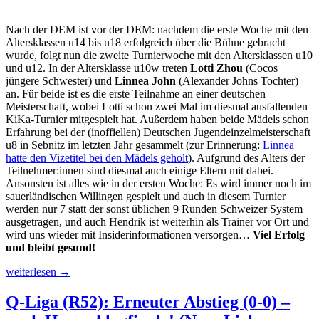
Nach der DEM ist vor der DEM: nachdem die erste Woche mit den
Altersklassen u14 bis u18 erfolgreich über die Bühne gebracht
wurde, folgt nun die zweite Turnierwoche mit den Altersklassen u10
und u12. In der Altersklasse u10w treten
Lotti Zhou
(Cocos
jüngere Schwester) und
Linnea John
(Alexander Johns Tochter)
an. Für beide ist es die erste Teilnahme an einer deutschen
Meisterschaft, wobei Lotti schon zwei Mal im diesmal ausfallenden
KiKa-Turnier mitgespielt hat. Außerdem haben beide Mädels schon
Erfahrung bei der (inoffiellen) Deutschen Jugendeinzelmeisterschaft
u8 in Sebnitz im letzten Jahr gesammelt (zur Erinnerung:
Linnea
hatte den Vizetitel bei den Mädels geholt
). Aufgrund des Alters der
Teilnehmer:innen sind diesmal auch einige Eltern mit dabei.
Ansonsten ist alles wie in der ersten Woche: Es wird immer noch im
sauerländischen Willingen gespielt und auch in diesem Turnier
werden nur 7 statt der sonst üblichen 9 Runden Schweizer System
ausgetragen, und auch Hendrik ist weiterhin als Trainer vor Ort und
wird uns wieder mit Insiderinformationen versorgen…
Viel Erfolg
und bleibt gesund!
Die
weiterlesen
→
DEM-
Chroniken
Q-Liga (R52): Erneuter Abstieg (0-0) –
von