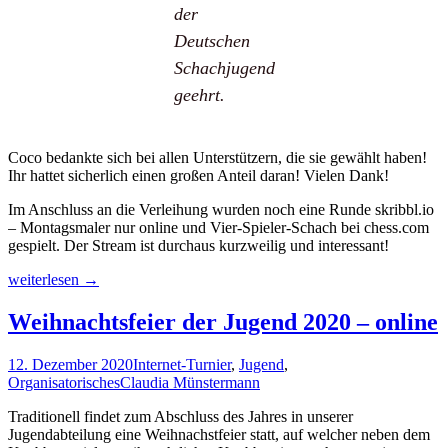
der
Deutschen
Schachjugend
geehrt.
Coco bedankte sich bei allen Unterstützern, die sie gewählt haben!
Ihr hattet sicherlich einen großen Anteil daran! Vielen Dank!
Im Anschluss an die Verleihung wurden noch eine Runde skribbl.io
– Montagsmaler nur online und Vier-Spieler-Schach bei chess.com
gespielt. Der Stream ist durchaus kurzweilig und interessant!
Coco
weiterlesen
→
ist
Spielerin
Weihnachtsfeier der Jugend 2020 – online
des
Jahres
12. Dezember 2020
Internet-Turnier
,
Jugend
,
2019
Organisatorisches
Claudia Münstermann
Traditionell findet zum Abschluss des Jahres in unserer
Jugendabteilung eine Weihnachstfeier statt, auf welcher neben dem