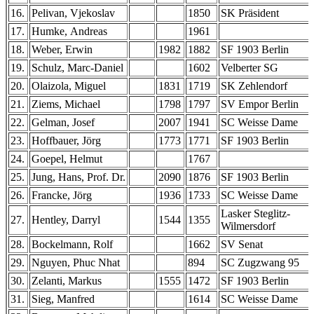
16.
Pelivan, Vjekoslav
1850
SK Präsident
17.
Humke, Andreas
1961
18.
Weber, Erwin
1982
1882
SF 1903 Berlin
19.
Schulz, Marc-Daniel
1602
Velberter SG
20.
Olaizola, Miguel
1831
1719
SK Zehlendorf
21.
Ziems, Michael
1798
1797
SV Empor Berlin
22.
Gelman, Josef
2007
1941
SC Weisse Dame
23.
Hoffbauer, Jörg
1773
1771
SF 1903 Berlin
24.
Goepel, Helmut
1767
25.
Jung, Hans, Prof. Dr.
2090
1876
SF 1903 Berlin
26.
Francke, Jörg
1936
1733
SC Weisse Dame
Lasker Steglitz-
27.
Hentley, Darryl
1544
1355
Wilmersdorf
28.
Bockelmann, Rolf
1662
SV Senat
29.
Nguyen, Phuc Nhat
894
SC Zugzwang 95
30.
Zelanti, Markus
1555
1472
SF 1903 Berlin
31.
Sieg, Manfred
1614
SC Weisse Dame