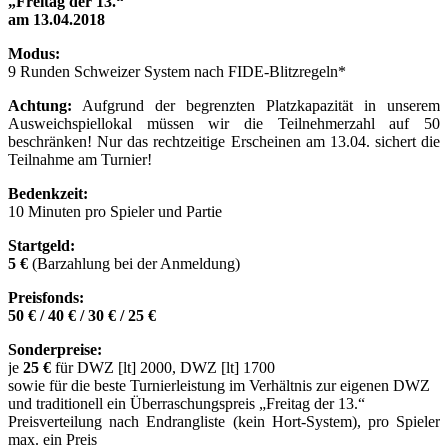
„Freitag der 13.“
am 13.04.2018
Modus:
9 Runden Schweizer System nach FIDE-Blitzregeln*
Achtung:
Aufgrund der begrenzten Platzkapazität in unserem
Ausweichspiellokal müssen wir die Teilnehmerzahl auf 50
beschränken! Nur das rechtzeitige Erscheinen am 13.04. sichert die
Teilnahme am Turnier!
Bedenkzeit:
10 Minuten pro Spieler und Partie
Startgeld:
5 €
(Barzahlung bei der Anmeldung)
Preisfonds:
50 € / 40 € / 30 € / 25 €
Sonderpreise:
je
25 €
für DWZ [lt] 2000, DWZ [lt] 1700
sowie für die beste Turnierleistung im Verhältnis zur eigenen DWZ
und traditionell ein Überraschungspreis „Freitag der 13.“
Preisverteilung nach Endrangliste (kein Hort-System), pro Spieler
max. ein Preis