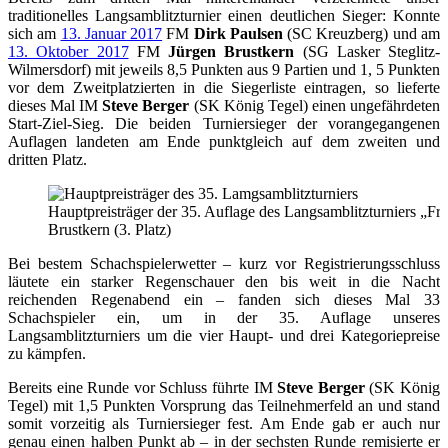
traditionelles Langsamblitzturnier einen deutlichen Sieger: Konnte
sich am
13. Januar 2017
FM
Dirk Paulsen
(SC Kreuzberg) und am
13. Oktober 2017
FM
Jürgen Brustkern
(SG Lasker Steglitz-
Wilmersdorf) mit jeweils 8,5 Punkten aus 9 Partien und 1, 5 Punkten
vor dem Zweitplatzierten in die Siegerliste eintragen, so lieferte
dieses Mal IM
Steve Berger
(SK König Tegel) einen ungefährdeten
Start-Ziel-Sieg. Die beiden Turniersieger der vorangegangenen
Auflagen landeten am Ende punktgleich auf dem zweiten und
dritten Platz.
Hauptpreisträger der 35. Auflage des Langsamblitzturniers „Frei
Brustkern (3. Platz)
Bei bestem Schachspielerwetter – kurz vor Registrierungsschluss
läutete ein starker Regenschauer den bis weit in die Nacht
reichenden Regenabend ein – fanden sich dieses Mal 33
Schachspieler ein, um in der 35. Auflage unseres
Langsamblitzturniers um die vier Haupt- und drei Kategoriepreise
zu kämpfen.
Bereits eine Runde vor Schluss führte IM
Steve Berger
(SK König
Tegel) mit 1,5 Punkten Vorsprung das Teilnehmerfeld an und stand
somit vorzeitig als Turniersieger fest. Am Ende gab er auch nur
genau einen halben Punkt ab – in der sechsten Runde remisierte er