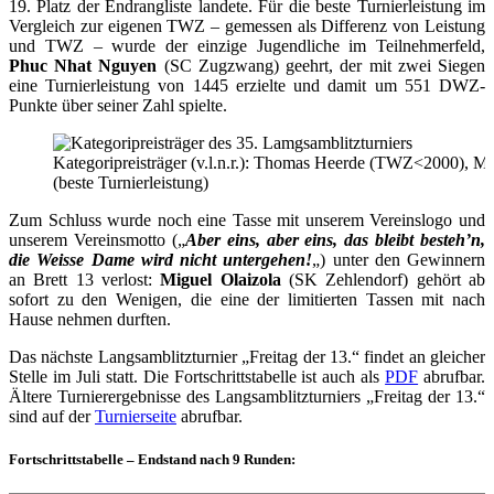
19. Platz der Endrangliste landete. Für die beste Turnierleistung im
Vergleich zur eigenen TWZ – gemessen als Differenz von Leistung
und TWZ – wurde der einzige Jugendliche im Teilnehmerfeld,
Phuc Nhat Nguyen
(SC Zugzwang) geehrt, der mit zwei Siegen
eine Turnierleistung von 1445 erzielte und damit um 551 DWZ-
Punkte über seiner Zahl spielte.
Kategoripreisträger (v.l.n.r.): Thomas Heerde (TWZ<2000),
(beste Turnierleistung)
Zum Schluss wurde noch eine Tasse mit unserem Vereinslogo und
unserem Vereinsmotto („
Aber eins, aber eins, das bleibt besteh’n,
die Weisse Dame wird nicht untergehen!
„) unter den Gewinnern
an Brett 13 verlost:
Miguel Olaizola
(SK Zehlendorf) gehört ab
sofort zu den Wenigen, die eine der limitierten Tassen mit nach
Hause nehmen durften.
Das nächste Langsamblitzturnier „Freitag der 13.“ findet an gleicher
Stelle im Juli statt. Die Fortschrittstabelle ist auch als
PDF
abrufbar.
Ältere Turnierergebnisse des Langsamblitzturniers „Freitag der 13.“
sind auf der
Turnierseite
abrufbar.
Fortschrittstabelle – Endstand nach 9 Runden: