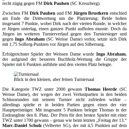
recht zügig gegen FM
Dirk Paulsen
(SC Kreuzberg).
Zwischen FM
Dirk Paulsen
und FM
Jürgen Brustkern
entschied
am Ende die Drittwertung um die Platzierung: Beide holten
insgesamt 7 Punkte, wobei Dirk nach der vierten Runde, in welcher
er Jürgen unterlag, einen ganzen Punkt aufholen musste. Doch da
Jürgen im weiteren Turnierverlauf gegen den Turniersieger und
gegen
Ingo Abraham
(SC Weisse Dame) verlor, setzte sich Dirk
mit 1,75 SoBerg-Punkten vor Jürgen auf den Silberrang.
Erfolgreichster Spieler der Weissen Dame wurde
Ingo Abraham
,
der aufgrund der besseren Buchholz-Wertung die Gruppe der
Spieler mit 6 Punkten anführte und den vierten Platz belegte.
Blick in den kleinen, aber feinen Turniersaal
Die Kategorie TWZ unter 2000 gewann
Thomas Heerde
(SC
Weisse Dame), der wegen der zwei Verlustpartien in den beiden
Schlussrunden mit seinem Turnier nicht zufrieden wirkte –
allerdings spielte er in beiden Partien gegen einen der vier
Hauptpreisträger. Mit insgesamt 5 Punkten belegte Thomas in der
Endrangliste den 8. Platz. Der Preis für den besten Spieler mit einer
TWZ unter 1700 gewann – genau wie beim letzten „Freitag der 13.“
Marc-Daniel Schulz
(Velberter SG), der mit 4,5 Punkten auf dem