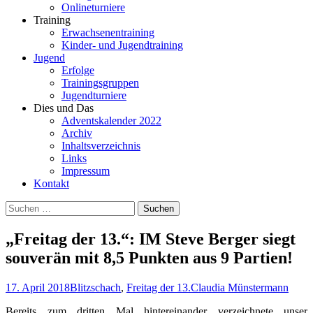
Onlineturniere
Training
Erwachsenentraining
Kinder- und Jugendtraining
Jugend
Erfolge
Trainingsgruppen
Jugendturniere
Dies und Das
Adventskalender 2022
Archiv
Inhaltsverzeichnis
Links
Impressum
Kontakt
Suchen
nach:
„Freitag der 13.“: IM Steve Berger siegt
souverän mit 8,5 Punkten aus 9 Partien!
17. April 2018
Blitzschach
,
Freitag der 13.
Claudia Münstermann
Bereits zum dritten Mal hintereinander verzeichnete unser