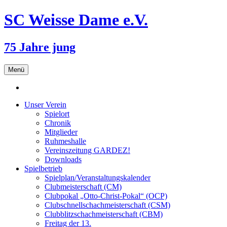
SC Weisse Dame e.V.
75 Jahre jung
Zum
Menü
Inhalt
springen
Unser Verein
Spielort
Chronik
Mitglieder
Ruhmeshalle
Vereinszeitung GARDEZ!
Downloads
Spielbetrieb
Spielplan/Veranstaltungskalender
Clubmeisterschaft (CM)
Clubpokal „Otto-Christ-Pokal“ (OCP)
Clubschnellschachmeisterschaft (CSM)
Clubblitzschachmeisterschaft (CBM)
Freitag der 13.