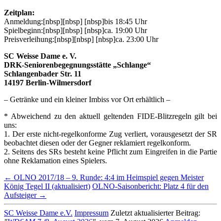
Zeitplan:
Anmeldung:[nbsp][nbsp] [nbsp]bis 18:45 Uhr
Spielbeginn:[nbsp][nbsp] [nbsp]ca. 19:00 Uhr
Preisverleihung:[nbsp][nbsp] [nbsp]ca. 23:00 Uhr
SC Weisse Dame e. V.
DRK-Seniorenbegegnungsstätte „Schlange“
Schlangenbader Str. 11
14197 Berlin-Wilmersdorf
– Getränke und ein kleiner Imbiss vor Ort erhältlich –
* Abweichend zu den aktuell geltenden FIDE-Blitzregeln gilt bei
uns:
1. Der erste nicht-regelkonforme Zug verliert, vorausgesetzt der SR
beobachtet diesen oder der Gegner reklamiert regelkonform.
2. Seitens des SRs besteht keine Pflicht zum Eingreifen in die Partie
ohne Reklamation eines Spielers.
Beitrags-
←
OLNO 2017/18 – 9. Runde: 4:4 im Heimspiel gegen Meister
König Tegel II (aktualisiert)
OLNO-Saisonbericht: Platz 4 für den
Navigation
Aufsteiger
→
SC Weisse Dame e.V.
Impressum
Zuletzt aktualisierter Beitrag: