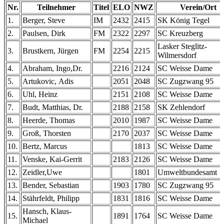
Nr.
Teilnehmer
Titel
ELO
NWZ
Verein/Ort
1.
Berger, Steve
IM
2432
2415
SK König Tegel
2.
Paulsen, Dirk
FM
2322
2297
SC Kreuzberg
Lasker Steglitz-
3.
Brustkern, Jürgen
FM
2254
2215
Wilmersdorf
4.
Abraham, Ingo,Dr.
2216
2124
SC Weisse Dame
5.
Artukovic, Adis
2051
2048
SC Zugzwang 95
6.
Uhl, Heinz
2151
2108
SC Weisse Dame
7.
Budt, Matthias, Dr.
2188
2158
SK Zehlendorf
8.
Heerde, Thomas
2010
1987
SC Weisse Dame
9.
Groß, Thorsten
2170
2037
SC Weisse Dame
10.
Bertz, Marcus
1813
SC Weisse Dame
11.
Venske, Kai-Gerrit
2183
2126
SC Weisse Dame
12.
Zeidler,Uwe
1801
Umweltbundesamt
13.
Bender, Sebastian
1903
1780
SC Zugzwang 95
14.
Stährfeldt, Philipp
1831
1816
SC Weisse Dame
Hansch, Klaus-
15.
1891
1764
SC Weisse Dame
Michael