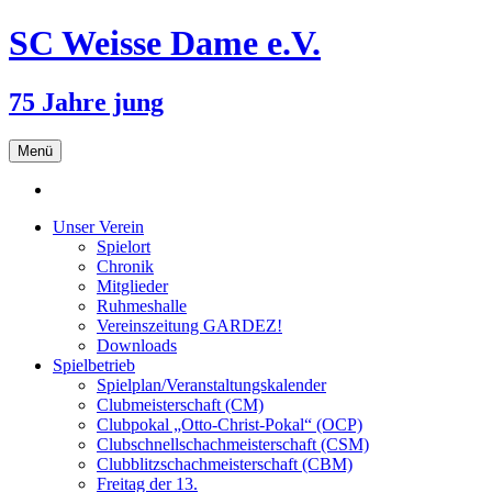
SC Weisse Dame e.V.
75 Jahre jung
Zum
Menü
Inhalt
springen
Unser Verein
Spielort
Chronik
Mitglieder
Ruhmeshalle
Vereinszeitung GARDEZ!
Downloads
Spielbetrieb
Spielplan/Veranstaltungskalender
Clubmeisterschaft (CM)
Clubpokal „Otto-Christ-Pokal“ (OCP)
Clubschnellschachmeisterschaft (CSM)
Clubblitzschachmeisterschaft (CBM)
Freitag der 13.