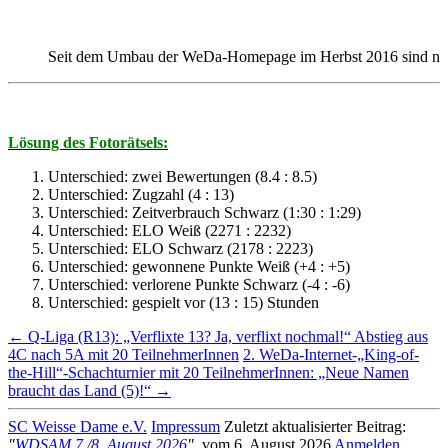
Seit dem Umbau der WeDa-Homepage im Herbst 2016 sind nun
Lösung des Fotorätsels:
Unterschied: zwei Bewertungen (8.4 : 8.5)
Unterschied: Zugzahl (4 : 13)
Unterschied: Zeitverbrauch Schwarz (1:30 : 1:29)
Unterschied: ELO Weiß (2271 : 2232)
Unterschied: ELO Schwarz (2178 : 2223)
Unterschied: gewonnene Punkte Weiß (+4 : +5)
Unterschied: verlorene Punkte Schwarz (-4 : -6)
Unterschied: gespielt vor (13 : 15) Stunden
Beitrags-
←
Q-Liga (R13): „Verflixte 13? Ja, verflixt nochmal!“ Abstieg aus
4C nach 5A mit 20 TeilnehmerInnen
2. WeDa-Internet-„King-of-
Navigation
the-Hill“-Schachturnier mit 20 TeilnehmerInnen: „Neue Namen
braucht das Land (5)!“
→
SC Weisse Dame e.V.
Impressum
Zuletzt aktualisierter Beitrag:
"
WDSAM 7./8. August 2026
"
, vom 6. August 2026
Anmelden