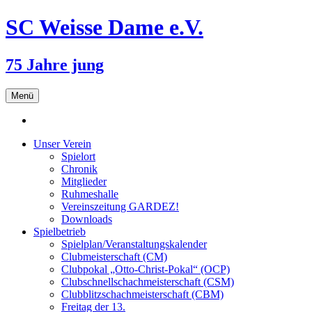
SC Weisse Dame e.V.
75 Jahre jung
Zum
Menü
Inhalt
springen
Unser Verein
Spielort
Chronik
Mitglieder
Ruhmeshalle
Vereinszeitung GARDEZ!
Downloads
Spielbetrieb
Spielplan/Veranstaltungskalender
Clubmeisterschaft (CM)
Clubpokal „Otto-Christ-Pokal“ (OCP)
Clubschnellschachmeisterschaft (CSM)
Clubblitzschachmeisterschaft (CBM)
Freitag der 13.