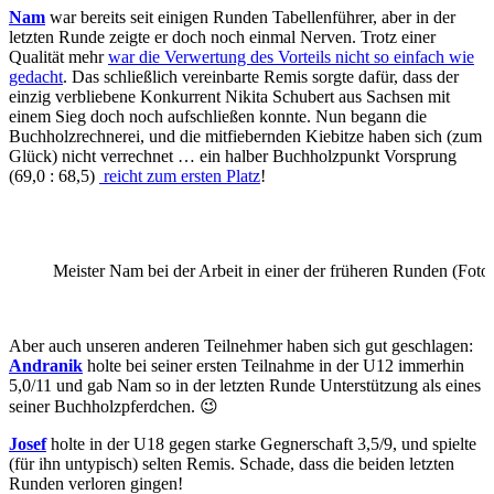
Nam
war bereits seit einigen Runden Tabellenführer, aber in der
letzten Runde zeigte er doch noch einmal Nerven. Trotz einer
Qualität mehr
war die Verwertung des Vorteils nicht so einfach wie
gedacht
. Das schließlich vereinbarte Remis sorgte dafür, dass der
einzig verbliebene Konkurrent Nikita Schubert aus Sachsen mit
einem Sieg doch noch aufschließen konnte. Nun begann die
Buchholzrechnerei, und die mitfiebernden Kiebitze haben sich (zum
Glück) nicht verrechnet … ein halber Buchholzpunkt Vorsprung
(69,0 : 68,5)
reicht zum ersten Platz
!
Meister Nam bei der Arbeit in einer der früheren Runden (Foto
Aber auch unseren anderen Teilnehmer haben sich gut geschlagen:
Andranik
holte bei seiner ersten Teilnahme in der U12 immerhin
5,0/11 und gab Nam so in der letzten Runde Unterstützung als eines
seiner Buchholzpferdchen. 😉
Josef
holte in der U18 gegen starke Gegnerschaft 3,5/9, und spielte
(für ihn untypisch) selten Remis. Schade, dass die beiden letzten
Runden verloren gingen!