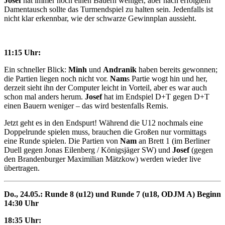
Josef
hat immer noch einen Bauern weniger, aber nach erfolgtem
Damentausch sollte das Turmendspiel zu halten sein. Jedenfalls ist
nicht klar erkennbar, wie der schwarze Gewinnplan aussieht.
11:15 Uhr:
Ein schneller Blick:
Minh
und
Andranik
haben bereits gewonnen;
die Partien liegen noch nicht vor.
Nam
s Partie wogt hin und her,
derzeit sieht ihn der Computer leicht in Vorteil, aber es war auch
schon mal anders herum.
Josef
hat im Endspiel D+T gegen D+T
einen Bauern weniger – das wird bestenfalls Remis.
Jetzt geht es in den Endspurt! Während die U12 nochmals eine
Doppelrunde spielen muss, brauchen die Großen nur vormittags
eine Runde spielen. Die Partien von
Nam
an Brett 1 (im Berliner
Duell gegen Jonas Eilenberg / Königsjäger SW) und
Josef
(gegen
den Brandenburger Maximilian Mätzkow) werden wieder live
übertragen.
Do., 24.05.: Runde 8 (u12) und Runde 7 (u18, ODJM A) Beginn
14:30 Uhr
18:35 Uhr: