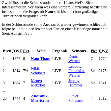
Zweifellos ist die Schlussrunde in der u12 aus WeDa-Sicht am
interessantesten, vor allem was eine vordere Platzierung betrifft und
insbesondere die Frage, ob
Nam
sein bisher schon großartiges
Turnier noch vergolden kann.
In der Schlussrunde sollte
Andranik
wieder gewinnen, schließlich
folgte bei ihm in den letzten vier Partien einer Niederlage immer ein
Sieg. Auf geht’s …
Brett
DWZ
Pkt.
Weiß
Ergebnis
Schwarz
Pkt.
DWZ
Denis
1
1877
8
Nam Tham
LIVE
7
1772
Werner
Leopold
Nikita
2
1814
7½
LIVE
Franziskus
6½
2175
Schubert
Wagner
Matteo
Jeremy
3
1884
7
LIVE
6½
1841
Metzdorf
Hommer
…
Andranik
Oliver
23
1444
4
:
4
1512
Movsisyan
Schwartz