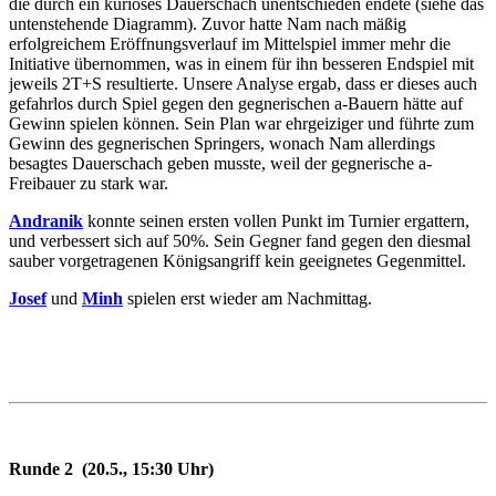
die durch ein kurioses Dauerschach unentschieden endete (siehe das
untenstehende Diagramm). Zuvor hatte Nam nach mäßig
erfolgreichem Eröffnungsverlauf im Mittelspiel immer mehr die
Initiative übernommen, was in einem für ihn besseren Endspiel mit
jeweils 2T+S resultierte. Unsere Analyse ergab, dass er dieses auch
gefahrlos durch Spiel gegen den gegnerischen a-Bauern hätte auf
Gewinn spielen können. Sein Plan war ehrgeiziger und führte zum
Gewinn des gegnerischen Springers, wonach Nam allerdings
besagtes Dauerschach geben musste, weil der gegnerische a-
Freibauer zu stark war.
Andranik
konnte seinen ersten vollen Punkt im Turnier ergattern,
und verbessert sich auf 50%. Sein Gegner fand gegen den diesmal
sauber vorgetragenen Königsangriff kein geeignetes Gegenmittel.
Josef
und
Minh
spielen erst wieder am Nachmittag.
Runde 2 (20.5., 15:30 Uhr)