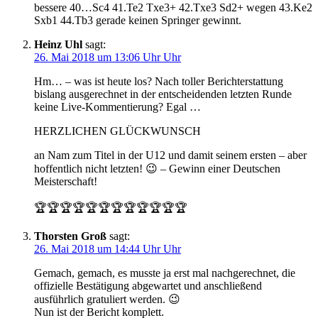
bessere 40…Sc4 41.Te2 Txe3+ 42.Txe3 Sd2+ wegen 43.Ke2
Sxb1 44.Tb3 gerade keinen Springer gewinnt.
Heinz Uhl
sagt:
26. Mai 2018 um 13:06 Uhr Uhr
Hm… – was ist heute los? Nach toller Berichterstattung
bislang ausgerechnet in der entscheidenden letzten Runde
keine Live-Kommentierung? Egal …
HERZLICHEN GLÜCKWUNSCH
an Nam zum Titel in der U12 und damit seinem ersten – aber
hoffentlich nicht letzten! 😉 – Gewinn einer Deutschen
Meisterschaft!
🏆🏆🏆🏆🏆🏆🏆🏆🏆🏆🏆🏆
Thorsten Groß
sagt:
26. Mai 2018 um 14:44 Uhr Uhr
Gemach, gemach, es musste ja erst mal nachgerechnet, die
offizielle Bestätigung abgewartet und anschließend
ausführlich gratuliert werden. 😉
Nun ist der Bericht komplett.