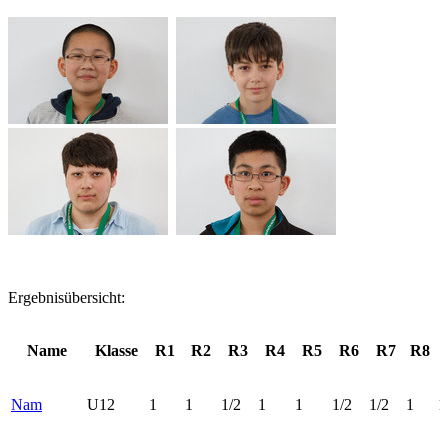
Ergebnisübersicht:
Name
Klasse
R1
R2
R3
R4
R5
R6
R7
R8
Nam
U12
1
1
1/2
1
1
1/2
1/2
1
1