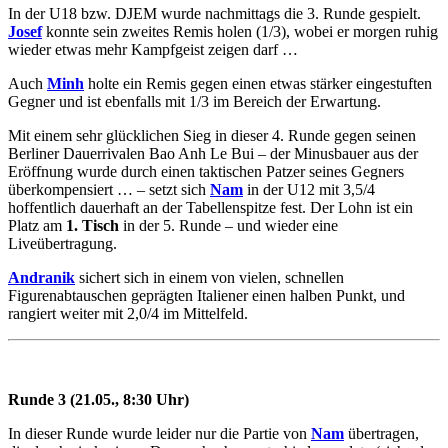
In der U18 bzw. DJEM wurde nachmittags die 3. Runde gespielt.
Josef
konnte sein zweites Remis holen (1/3), wobei er morgen ruhig
wieder etwas mehr Kampfgeist zeigen darf …
Auch
Minh
holte ein Remis gegen einen etwas stärker eingestuften
Gegner und ist ebenfalls mit 1/3 im Bereich der Erwartung.
Mit einem sehr glücklichen Sieg in dieser 4. Runde gegen seinen
Berliner Dauerrivalen Bao Anh Le Bui – der Minusbauer aus der
Eröffnung wurde durch einen taktischen Patzer seines Gegners
überkompensiert … – setzt sich
Nam
in der U12 mit 3,5/4
hoffentlich dauerhaft an der Tabellenspitze fest. Der Lohn ist ein
Platz am
1. Tisch
in der 5. Runde – und wieder eine
Liveübertragung.
Andranik
sichert sich in einem von vielen, schnellen
Figurenabtauschen geprägten Italiener einen halben Punkt, und
rangiert weiter mit 2,0/4 im Mittelfeld.
Runde 3 (21.05., 8:30 Uhr)
In dieser Runde wurde leider nur die Partie von
Nam
übertragen,