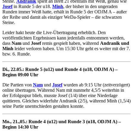
Steine.
Andranik
spielt an Brett 21 ebenfalls mit Weiß, genau wie
Josef
in Runde 5 der u18.
Minh
, der bisher in den ungeraden
Runden immer Weiß hatte, erhält in Runde 5 der ODJM A – außer
der Reihe und damit als einziger WeDa-Spieler – die schwarzen
Steine.
Leider hakt heute die Live-Übertragung erheblich. Den
veröffentlichten Ergebnissen kann jedenfalls entnommen werden,
dass
Nam
und
Josef
remis gespielt haben, während
Andranik und
Minh
leider verloren haben. Um 15:30 Uhr geht es weiter mit der 7.
bzw. 6. Runde.
Di., 22.05.: Runde 5 (u12) und Runde 4 (u18, ODJM A) –
Beginn 09:00 Uhr
Die Partien von
Nam
und
Josef
wurden ab 9:15 Uhr (zeitverzögert)
online übertragen. Während Nam mit nunmehr 4,5/5 weiterhin in
der Erfolgsspur blieb, musste Josef (1/4) über eine Niederlage
quittieren. Gleiches widerfuhr Andranik (2/5), während Minh (1,5/4)
seine Partie unentschieden gestalten konnte.
Mo., 21.,05.: Runde 4 (u12) und Runde 3 (u18, ODJM A) –
Beginn 14:30 Uhr