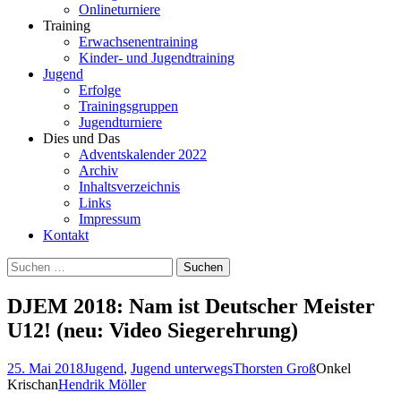
Onlineturniere
Training
Erwachsenentraining
Kinder- und Jugendtraining
Jugend
Erfolge
Trainingsgruppen
Jugendturniere
Dies und Das
Adventskalender 2022
Archiv
Inhaltsverzeichnis
Links
Impressum
Kontakt
Suchen
nach:
DJEM 2018: Nam ist Deutscher Meister
U12! (neu: Video Siegerehrung)
25. Mai 2018
Jugend
,
Jugend unterwegs
Thorsten Groß
Onkel
Krischan
Hendrik Möller