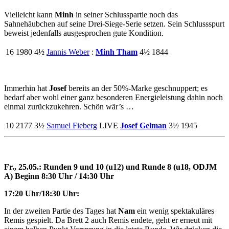
Vielleicht kann
Minh
in seiner Schlusspartie noch das
Sahnehäubchen auf seine Drei-Siege-Serie setzen. Sein Schlussspurt
beweist jedenfalls ausgesprochen gute Kondition.
16
1980
4½
Jannis Weber
:
Minh Tham
4½
1844
Immerhin hat
Josef
bereits an der 50%-Marke geschnuppert; es
bedarf aber wohl einer ganz besonderen Energieleistung dahin noch
einmal zurückzukehren. Schön wär’s …
10
2177
3½
Samuel Fieberg
LIVE
Josef Gelman
3½
1945
Fr., 25.05.: Runden 9 und 10 (u12) und Runde 8 (u18, ODJM
A) Beginn 8:30 Uhr / 14:30 Uhr
17:20 Uhr/18:30 Uhr:
In der zweiten Partie des Tages hat
Nam
ein wenig spektakuläres
Remis gespielt. Da Brett 2 auch Remis endete, geht er erneut mit