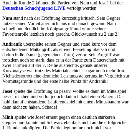
Auch in Runde 2 können die Partien von Nam und Josef bei der
Deutschen Schachjugend LIVE
verfolgt werden.
Nam
stand nach der Eröffnung kurzzeitig kritisch. Sein Gegner
nutzte seinen Vorteil aber nicht aus und danach gewann Nam
schnell und deutlich im Königsangriff und wurde seiner
Favoritenrolle letztlich noch gerecht. Glückwunsch zu 2 aus 2!
Andranik
überspielte seinen Gegner und stand kurz vor dem
entscheidenen Mattangriff, als er eien Fesselung übersah und
dadurch die Dame (gegen einen Turm) verlor. Sein Angriff war
trotzdem noch so stark, dass er in der Partie zum Dauerschach mit
zwei Türmen auf der 7. Reihe ausreichte, gemäß unserer
Kurzanalyse war trotz des Materialnachteils sogar noch mehr drin.
Nichtsdestotrotz eine deutliche Leistungssteigerung im Vergleich zur
Vormittagsrunde und der erste halbe Punkt für Andranik!
Josef
spielte die Eröffnung zu passiv, wollte es dann im Mittelspiel
besser machen und verlor jedoch dadurch bald einen Bauern. Das
bald darauf entstandene Läuferendspiel mit einem Minusbauern war
dann nicht zu halten. Schade!
Minh
spielte wie Josef erneut gegen einen deutlich stärkeren
Gegner und konnte mit Schwarz ebenfalls nicht an die erfolgreiche
1. Runde anknüpfen. Die Partie liegt online noch nicht vor.