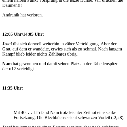
einem halben Punkt Vorsprung in die letzte Runde. Wir drücken die
Daumen!!!
Andranik hat verloren.
12:05 Uhr/14:05 Uhr:
Josef
übt sich derweil weiterhin in zäher Verteidigung. Aber der
Grat, auf dem er wandelte, erwies sich als zu schmal. Nach langem
Kampf blieb leider nichts Zählbares übrig.
Nam
hat gewonnen und damit seinen Platz an der Tabellenspitze
der u12 verteidigt.
11:35 Uhr:
Mit 40. … Lf5 fand Nam trotz leichter Zeitnot eine starke
Fortsetzung. Die Blechbüchse sieht schwarzen Vorteil (-2,28).