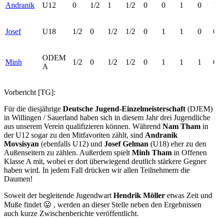
Andranik
U12
0
1/2
1
1/2
0
0
1
0
1
Josef
U18
1/2
0
1/2
1/2
0
1
1
0
0
ODEM
Minh
1/2
0
1/2
1/2
0
1
1
1
0
A
Vorbericht [TG]:
Für die diesjährige
Deutsche Jugend-Einzelmeisterschaft
(DJEM)
in Willingen / Sauerland haben sich in diesem Jahr drei Jugendliche
aus unserem Verein qualifizieren können. Während
Nam Tham
in
der U12 sogar zu den Mitfavoriten zählt, sind
Andranik
Movsisyan
(ebenfalls U12) und
Josef Gelman
(U18) eher zu den
Außenseitern zu zählen. Außerdem spielt
Minh Tham
in Offenen
Klasse A mit, wobei er dort überwiegend deutlich stärkere Gegner
haben wird. In jedem Fall drücken wir allen Teilnehmern die
Daumen!
Soweit der begleitende Jugendwart
Hendrik Möller
etwas Zeit und
Muße findet 😛 , werden an dieser Stelle neben den Ergebnissen
auch kurze Zwischenberichte veröffentlicht.