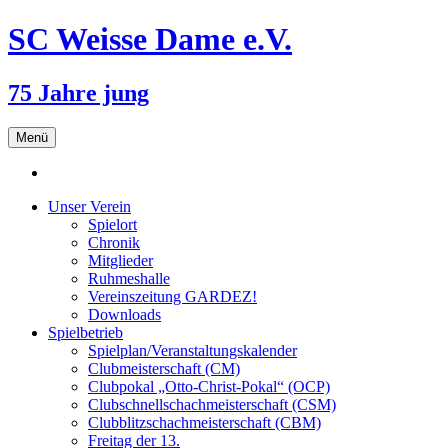
SC Weisse Dame e.V.
75 Jahre jung
Zum
Menü
Inhalt
springen
Unser Verein
Spielort
Chronik
Mitglieder
Ruhmeshalle
Vereinszeitung GARDEZ!
Downloads
Spielbetrieb
Spielplan/Veranstaltungskalender
Clubmeisterschaft (CM)
Clubpokal „Otto-Christ-Pokal“ (OCP)
Clubschnellschachmeisterschaft (CSM)
Clubblitzschachmeisterschaft (CBM)
Freitag der 13.