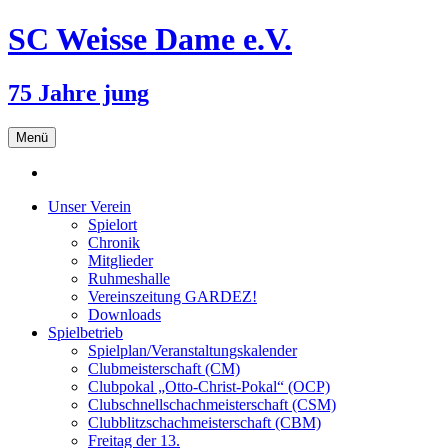
SC Weisse Dame e.V.
75 Jahre jung
Zum
Menü
Inhalt
springen
Unser Verein
Spielort
Chronik
Mitglieder
Ruhmeshalle
Vereinszeitung GARDEZ!
Downloads
Spielbetrieb
Spielplan/Veranstaltungskalender
Clubmeisterschaft (CM)
Clubpokal „Otto-Christ-Pokal“ (OCP)
Clubschnellschachmeisterschaft (CSM)
Clubblitzschachmeisterschaft (CBM)
Freitag der 13.