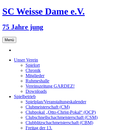
SC Weisse Dame e.V.
75 Jahre jung
Zum
Menü
Inhalt
springen
Unser Verein
Spielort
Chronik
Mitglieder
Ruhmeshalle
Vereinszeitung GARDEZ!
Downloads
Spielbetrieb
Spielplan/Veranstaltungskalender
Clubmeisterschaft (CM)
Clubpokal „Otto-Christ-Pokal“ (OCP)
Clubschnellschachmeisterschaft (CSM)
Clubblitzschachmeisterschaft (CBM)
Freitag der 13.