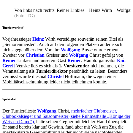
Von links nach rechts: Reiner Linkies – Heinz Wirth – Wolfgang
(Foto: TG)
Turnierverlauf
Vorjahressieger
Heinz
Wirth verteidigte souverän seinen Titel als
„Seniorenmeister“. Auch auf den folgenden Plätzen änderte sich
nichts gegenüber dem Vorjahr:
Wolfgang
Busse wurde erneut
Zweiter vor
Christian
Greiser und
Wolfgang
Christ gefolgt von
Reiner
Linkies und unserem Gast
Reiner
. Hauptorganisator
Kai-
Gerrit
Venske ließ es sich als
1. Vorsitzender
nicht nehmen, die
Veranstaltung
als Turnierdirektor
persönlich zu leiten. Besonders
vermisst wurde diesmal
Christel
Hoffmann, die wegen einer
Mobilitätseinschränkung leider nicht teilnehmen konnte.
Spektakel
Der Turnierälteste
Wolfgang
Christ,
mehrfacher Clubmeister,
Clubpokalsieger und Saisonmeister (siehe Ruhmeshalle „Könige der
Weissen Dame“)
, hatte seinen Gegner mit leichter Hand überspielt.
Er stand bereits klar auf Gewinn, fand aber mit Weiß am Zug die
spektakulärste Gewinnführung leider nicht; siehe nachfolgendes