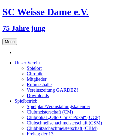
SC Weisse Dame e.V.
75 Jahre jung
Zum
Menü
Inhalt
springen
Unser Verein
Spielort
Chronik
Mitglieder
Ruhmeshalle
Vereinszeitung GARDEZ!
Downloads
Spielbetrieb
Spielplan/Veranstaltungskalender
Clubmeisterschaft (CM)
Clubpokal „Otto-Christ-Pokal“ (OCP)
Clubschnellschachmeisterschaft (CSM)
Clubblitzschachmeisterschaft (CBM)
Freitag der 13.