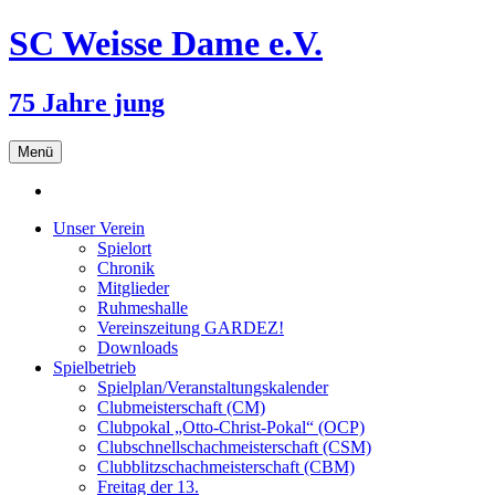
SC Weisse Dame e.V.
75 Jahre jung
Zum
Menü
Inhalt
springen
Unser Verein
Spielort
Chronik
Mitglieder
Ruhmeshalle
Vereinszeitung GARDEZ!
Downloads
Spielbetrieb
Spielplan/Veranstaltungskalender
Clubmeisterschaft (CM)
Clubpokal „Otto-Christ-Pokal“ (OCP)
Clubschnellschachmeisterschaft (CSM)
Clubblitzschachmeisterschaft (CBM)
Freitag der 13.